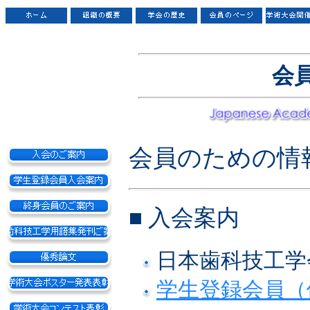
会
会員のための情
■ 入会案内
日本歯科技工
学生登録会員（